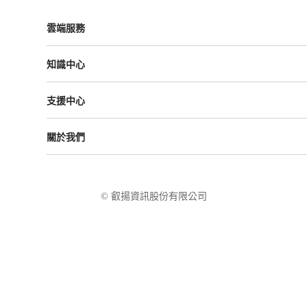
雲端服務
Vital ESG
知識中心
Vital NetZero
Vital CRM
課程與活動
Vital BizForm
支援中心
成功案例
Vital Finance
雲影音
Vital VDU
支援中心
Vital Knowledge
關於我們
解決方案
Vital OD
Vital HCM
Vital大事記
Vital CMP
叡揚資訊
Vital BOLE
隱私權政策
© 叡揚資訊股份有限公司
使用條款