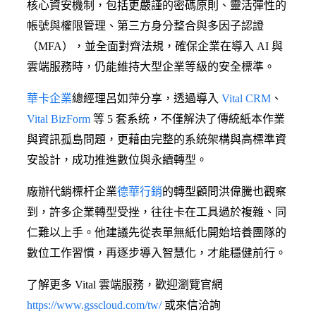
核心資安機制，包括更嚴謹的密碼原則、靈活彈性的
帳號與權限管理、第三方身分整合與多因子認證
（MFA），並全面對齊法規，確保企業在導入 AI 與
雲端服務時，仍能維持大型企業等級的安全標準。
華卡企業
總經理呂如萍分享，透過導入
Vital CRM
、
Vital BizForm
等 5 套系統，不僅解決了傳統紙本作業
與資訊孤島問題，更藉由完整的系統架構與高標準資
安設計，成功推進數位與永續轉型。
廠辦代銷標杆企業
德華行銷
的轉型顧問洪偉騰也觀察
到，許多企業轉型受挫，往往卡在工具過於複雜、同
仁難以上手。他建議先從表單無紙化開始培養團隊的
數位工作習慣，再逐步導入智慧化，才能穩健前行。
了解更多 Vital 雲端服務，歡迎瀏覽官網
https://www.gsscloud.com/tw/
或來信洽詢