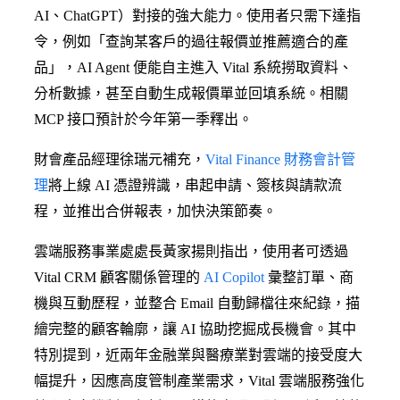
AI、ChatGPT）對接的強大能力。使用者只需下達指
令，例如「查詢某客戶的過往報價並推薦適合的產
品」，AI Agent 便能自主進入 Vital 系統撈取資料、
分析數據，甚至自動生成報價單並回填系統。相關
MCP 接口預計於今年第一季釋出。
財會產品經理徐瑞元補充，
Vital Finance 財務會計管
理
將上線 AI 憑證辨識，串起申請、簽核與請款流
程，並推出合併報表，加快決策節奏。
雲端服務事業處處長黃家揚則指出，使用者可透過
Vital CRM 顧客關係管理的
AI Copilot
彙整訂單、商
機與互動歷程，並整合 Email 自動歸檔往來紀錄，描
繪完整的顧客輪廓，讓 AI 協助挖掘成長機會。其中
特別提到，近兩年金融業與醫療業對雲端的接受度大
幅提升，因應高度管制產業需求，Vital 雲端服務強化