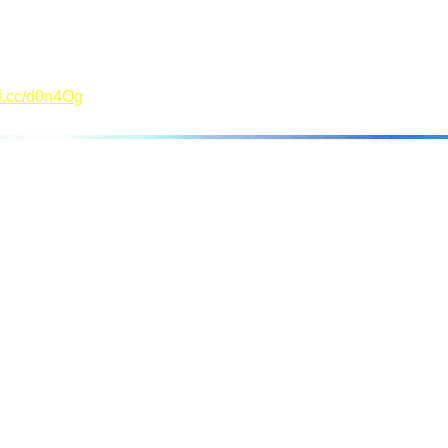
 保固維修做得好
做得好，生意滾滾萬事好 請叡揚雲端業務跟我聯繫：
rl.cc/d0n4Og