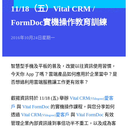
11/18（五）Vital CRM /
FormDoc實機操作教育訓練
2016年
10月
24日
星期一
智慧型手機及平板的普及，改變以往資訊使用習慣，
今天你 App 了嗎？雲端產品如何應用於企業當中？是
否想過利用雲端服務讓工作更有效率？
叡揚資訊特於 11/18 (五) 舉辦
Vital CRM
愛客
(VIdegree)
戶
與
Vital FormDoc
的實機操作課程，與您分享如何
透過
Vital CRM
愛客戶
與
Vital FormDoc
有效
(VIdegree)
管理企業內部資訊達到事倍功半不重工，以及成為客