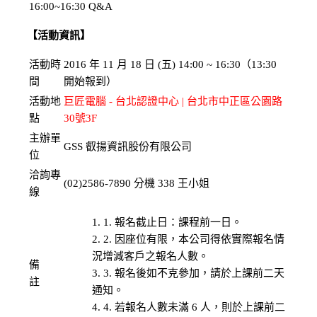
16:00~16:30
Q&A
【活動資訊】
活動時
2016 年 11 月 18 日 (五) 14:00 ~ 16:30（13:30
間
開始報到）
活動地
巨匠電腦 - 台北認證中心 | 台北市中正區公園路
點
30號3F
主辦單
GSS 叡揚資訊股份有限公司
位
洽詢專
(02)2586-7890 分機 338 王小姐
線
1. 報名截止日：課程前一日。
2. 因座位有限，本公司得依實際報名情
況增減客戶之報名人數。
備
3. 報名後如不克參加，請於上課前二天
註
通知。
4. 若報名人數未滿 6 人，則於上課前二