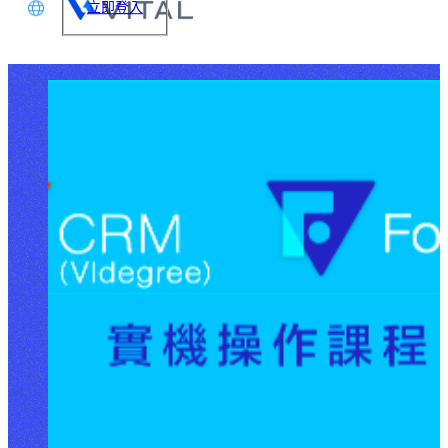
立即登入
文
glish
本語
体中文