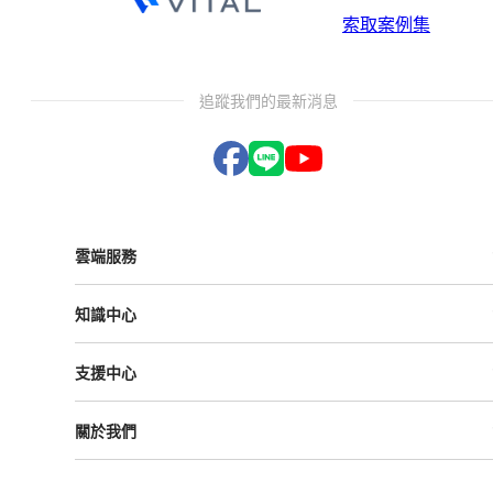
索取案例集
追蹤我們的最新消息
雲端服務
Vital ESG
知識中心
Vital NetZero
Vital CRM
課程與活動
Vital BizForm
支援中心
成功案例
Vital Finance
雲影音
Vital VDU
支援中心
Vital Knowledge
關於我們
解決方案
Vital OD
Vital HCM
Vital大事記
Vital CMP
叡揚資訊