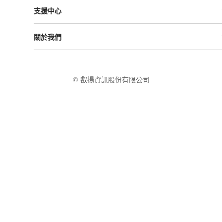
課程與活動
Vital BizForm
支援中心
成功案例
Vital Finance
雲影音
Vital VDU
支援中心
Vital Knowledge
關於我們
解決方案
Vital OD
Vital HCM
Vital大事記
Vital CMP
叡揚資訊
Vital BOLE
隱私權政策
© 叡揚資訊股份有限公司
使用條款