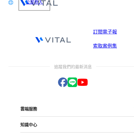
立即登入
文
glish
訂閱電子報
本語
索取案例集
体中文
追蹤我們的最新消息
雲端服務
Vital ESG
知識中心
Vital NetZero
Vital CRM