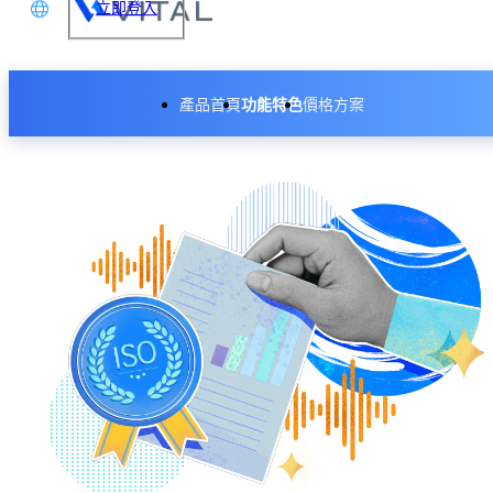
立即登入
文
產品首頁
功能特色
價格方案
glish
本語
体中文