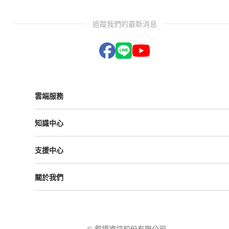
追蹤我們的最新消息
雲端服務
Vital ESG
知識中心
Vital NetZero
Vital CRM
課程與活動
Vital BizForm
支援中心
成功案例
Vital Finance
雲影音
Vital VDU
支援中心
Vital Knowledge
關於我們
解決方案
Vital OD
Vital HCM
Vital大事記
Vital CMP
叡揚資訊
Vital BOLE
隱私權政策
使用條款