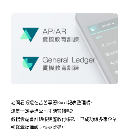
老闆看帳還在苦苦等著Excel報表整理嗎?
還是一定要進公司才能管帳呢?
叡揚雲端會計總帳與應收付帳款，已成功讓多家企業
輕鬆雲端理帳，快來感受!