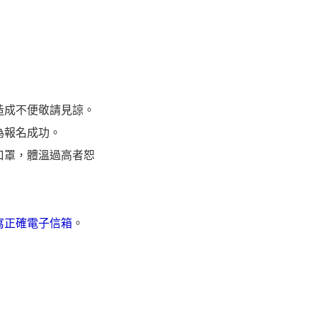
造成不便敬請見諒。
為報名成功。
口罩，體溫過高者恕
寫正確電子信箱
。