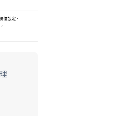
欄位設定、
，