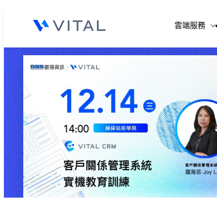
V
雲端服務
V
V
V