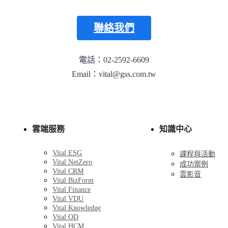
聯絡我們
電話：02-2592-6609
Email：vital@gss.com.tw
雲端服務
知識中心
Vital ESG
課程與活動
Vital NetZero
成功案例
Vital CRM
雲影音
Vital BizForm
Vital Finance
Vital VDU
Vital Knowledge
Vital OD
Vital HCM