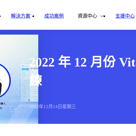
雲影音
ital Finance
Vital VDU
解決方案
成功案例
資源中心
支援中心
雲企誌
ital Knowledge
Vital OD
合作夥伴
新聞報導
ital HCM
Vital CMP
2022 年 12 月份 
ital BOLE
練
2022年
12月
14日
星期三