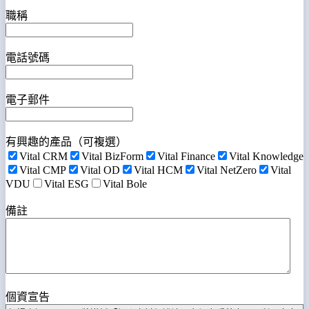
職稱
電話號碼
電子郵件
有興趣的產品（可複選）
Vital CRM
Vital BizForm
Vital Finance
Vital Knowledge
Vital CMP
Vital OD
Vital HCM
Vital NetZero
Vital
VDU
Vital ESG
Vital Bole
備註
個資宣告