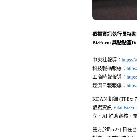
叡揚資訊執行長特助
BizForm 與點點簽D
中央社報導：
https:/
科技報橘報導：
https
工商時報報導：
http
經濟日報報導：
http
KDAN 凱鈿 (TPEx:
叡揚資訊
Vital Bi
立、AI 輔助審核
雙方於昨 (27) 