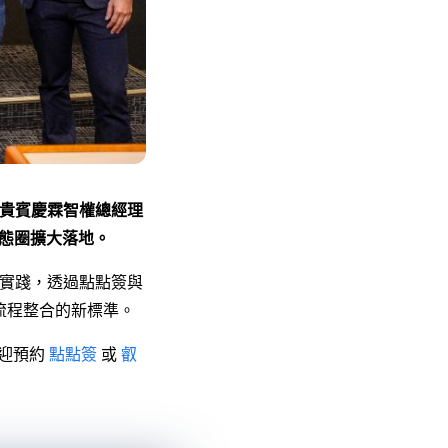
業貴賓慶霖智權總經理
態圈擴大落地。
體實踐，透過點點簽與
流程整合的新標準。
歡迎預約
點點簽
或
叡