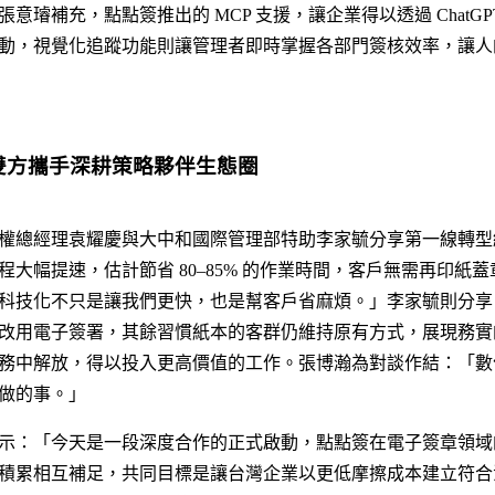
璿補充，點點簽推出的 MCP 支援，讓企業得以透過 ChatGPT、
動，視覺化追蹤功能則讓管理者即時掌握各部門簽核效率，讓人
雙方攜手深耕策略夥伴生態圈
權總經理袁耀慶與大中和國際管理部特助李家毓分享第一線轉型
程大幅提速，估計節省 80–85% 的作業時間，客戶無需再印紙
科技化不只是讓我們更快，也是幫客戶省麻煩。」李家毓則分享
改用電子簽署，其餘習慣紙本的客群仍維持原有方式，展現務實
務中解放，得以投入更高價值的工作。張博瀚為對談作結：「數
做的事。」
示：「今天是一段深度合作的正式啟動，點點簽在電子簽章領域
積累相互補足，共同目標是讓台灣企業以更低摩擦成本建立符合