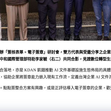
辦「簽核表單 × 電子簽章」研討會，雙方代表與受邀分享之企
中和國際管理部特助李家毓（右二）共同合影，見證數位轉型生
落地，亦是 KDAN 凱鈿推動 AI 文件基礎設施生態佈局的具
，協助企業將簽章能力嵌入現有工作流，定義台灣企業 AI 文件
izForm × 點點簽整合方案有興趣，或是正評估導入電子簽章的企業，