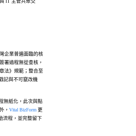
IT 主管共聚交
灣企業普遍面臨的核
簽署過程無從查核，
章法》規範；整合至
戳記與不可竄改機
程無紙化，此次與點
外，
Vital BizForm
更
啟動流程，並完整留下