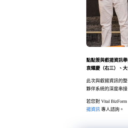
點點簽與叡揚資訊舉
袁耀慶（右三）、大
此次與叡揚資訊的整合
夥伴系統的深度串接
若您對 Vital B
揚資訊
專人諮詢。