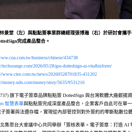
林景堂（左）與點點簽事業群總經理張博瀚（右）於研討會攜手合影，
ottedSign完成產品整合。
/www.cna.com.tw/business/chinese/434738
://techorange.com/2026/05/28/gss-dottedsign-ai-vitalbizform/
s://www.ctee.com.tw/news/20260528701835-431202
s://money.udn.com/money/story/5635/9531216
 7737) 旗下電子簽章品牌點點簽 DottedSign 與台灣軟體大廠叡揚資訊 (
zForm 智慧表單
與點點簽完成深度產品整合，企業客戶自此可在單一
、電子簽署與法遵存檔，實現從內部管控到對外簽約的零斷點數位
日在台北集思台大會議中心共同舉辦「簽核表單 × 電子簽章：打造 A