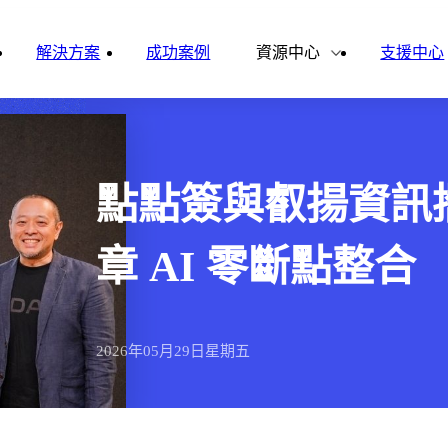
雲影音
ital Finance
Vital VDU
解決方案
成功案例
資源中心
支援中心
雲企誌
ital Knowledge
Vital OD
合作夥伴
新聞報導
ital HCM
Vital CMP
點點簽與叡揚資訊
ital BOLE
章 AI 零斷點整合
2026年
05月
29日
星期五