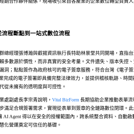
經銷合作夥伴關係，現場吸引來自各產業的企業數位轉型負責人與 
從流程斷點到一站式數位流程
群總經理張博瀚與叡揚資訊執行長特助林景堂共同開場，直指台
賴多數源於慣性，而非真實的安全考量。文件遺失、版本失控、
漏洞；點點簽作為政府核可的電子簽章服務，符合台灣《電子簽
業完成的電子簽署即具備完整法律效力，並提供稽核軌跡、時間
代從未擁有的透明度與可控性。
業處副處長李宗青說明，
Vital BizForm
長期協助企業推動表單流
步滿足合規簽署需求，實現從表單到簽章的全鏈路數位閉環。此
讓 AI Agent 得以在安全的授權範圍內，跨系統整合資料、自動
慧化營運奠定可信任的基礎。