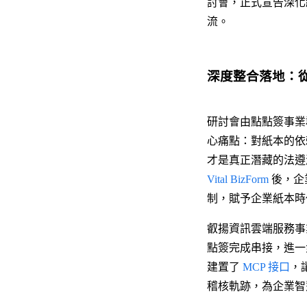
討會，正式宣告深化
流。
深度整合落地：
研討會由點點簽事業
心痛點：對紙本的依
才是真正潛藏的法遵
Vital BizForm
後，企
制，賦予企業紙本時
叡揚資訊雲端服務事
點簽完成串接，進一
建置了
MCP 接口
，
稽核軌跡，為企業智