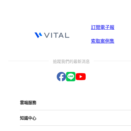
訂閱電子報
索取案例集
追蹤我們的最新消息
雲端服務
Vital ESG
知識中心
Vital NetZero
Vital CRM
課程與活動
Vital BizForm