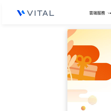
V
雲端服務
V
V
V