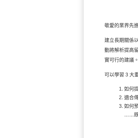
敬愛的業界先
建立長期關係
動將解析提高留
實可行的建議
可以學習 3 大
如何
適合
如何
……