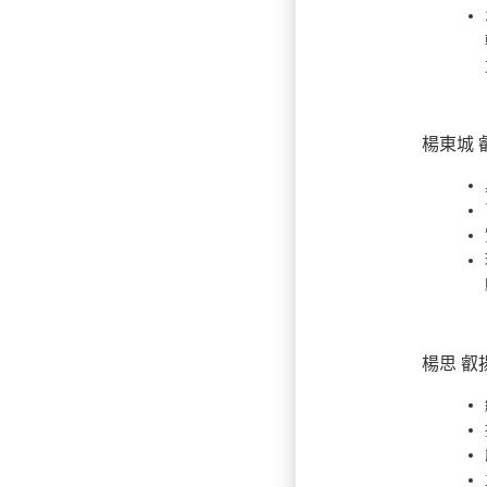
楊東城 
楊思 叡