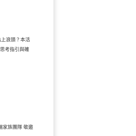
站上浪頭？本活
出思考指引與確
 雲端家族團隊 敬邀