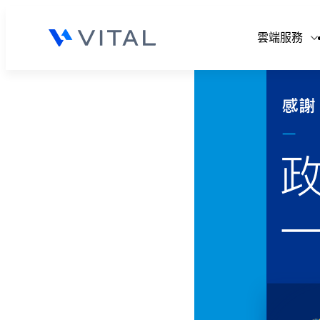
V
雲端服務
V
V
V