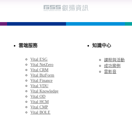
雲端服務
知識中心
Vital ESG
課程與活動
Vital NetZero
成功案例
Vital CRM
雲影音
Vital BizForm
Vital Finance
Vital VDU
Vital Knowledge
Vital OD
Vital HCM
Vital CMP
Vital BOLE