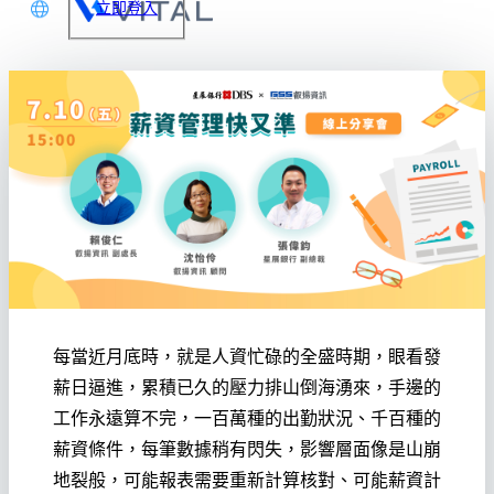
立即登入
文
glish
本語
体中文
每當近月底時，就是人資忙碌的全盛時期，眼看發
薪日逼進，累積已久的壓力排山倒海湧來，手邊的
工作永遠算不完，一百萬種的出勤狀況、千百種的
薪資條件，每筆數據稍有閃失，影響層面像是山崩
地裂般，可能報表需要重新計算核對、可能薪資計