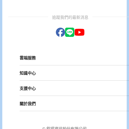
追蹤我們的最新消息
雲端服務
Vital ESG
知識中心
Vital NetZero
Vital CRM
課程與活動
Vital BizForm
支援中心
成功案例
Vital Finance
雲影音
Vital VDU
支援中心
Vital Knowledge
關於我們
解決方案
Vital OD
Vital HCM
Vital大事記
Vital CMP
叡揚資訊
Vital BOLE
隱私權政策
© 叡揚資訊股份有限公司