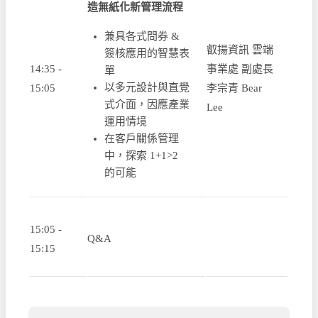
造無紙化新管理流程
兼具各式問券 &
叡揚資訊 雲端
簽核應用的智慧表
14:35 -
事業處 副處長
單
以多元設計與直覺
15:05
李宗青 Bear
式介面，因應產業
Lee
運用情境
在客戶關係管理
中，探索 1+1>2
的可能
15:05 -
Q&A
15:15