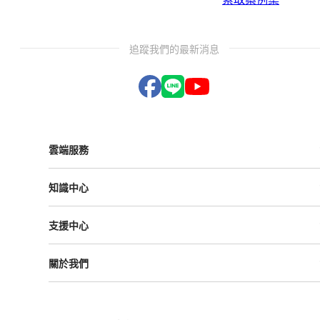
追蹤我們的最新消息
雲端服務
Vital ESG
知識中心
Vital NetZero
Vital CRM
課程與活動
Vital BizForm
支援中心
成功案例
Vital Finance
雲影音
Vital VDU
支援中心
Vital Knowledge
關於我們
解決方案
Vital OD
Vital HCM
Vital大事記
Vital CMP
叡揚資訊
Vital BOLE
隱私權政策