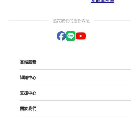
索取案例集
追蹤我們的最新消息
雲端服務
Vital ESG
知識中心
Vital NetZero
Vital CRM
課程與活動
Vital BizForm
支援中心
成功案例
Vital Finance
雲影音
Vital VDU
支援中心
Vital Knowledge
關於我們
解決方案
Vital OD
Vital HCM
Vital大事記
Vital CMP
叡揚資訊
Vital BOLE
隱私權政策