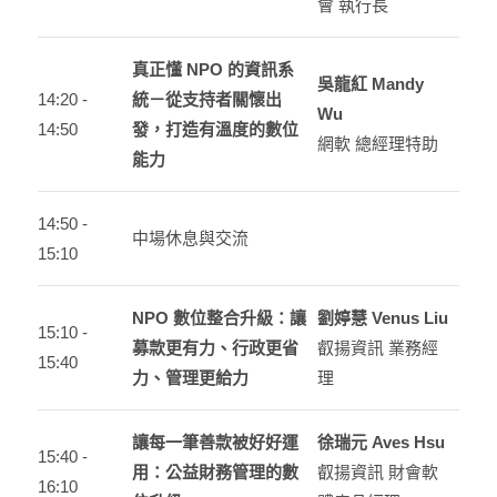
會 執行長
真正懂 NPO 的資訊系
吳龍紅 Mandy
14:20 -
統－從支持者關懷出
Wu
14:50
發，打造有溫度的數位
網軟 總經理特助
能力
14:50 -
中場休息與交流
15:10
NPO 數位整合升級：讓
劉婷慧 Venus Liu
15:10 -
募款更有力、行政更省
叡揚資訊 業務經
15:40
力、管理更給力
理
讓每一筆善款被好好運
徐瑞元 Aves Hsu
15:40 -
用：公益財務管理的數
叡揚資訊 財會軟
16:10