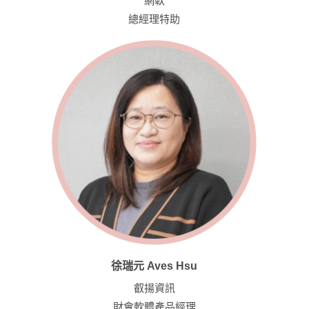
網軟
總經理特助
徐瑞元 Aves Hsu
叡揚資訊
財會軟體產品經理