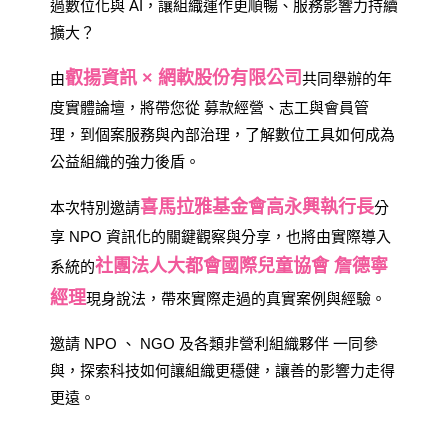
過數位化與 AI，讓組織運作更順暢、服務影響力持續
擴大？
叡揚資訊 × 網軟股份有限公司
由
共同舉辦的年
度實體論壇，將帶您從 募款經營、志工與會員管
理，到個案服務與內部治理，了解數位工具如何成為
公益組織的強力後盾。
喜馬拉雅基金會高永興執行長
本次特別邀請
分
享 NPO 資訊化的關鍵觀察與分享，也將由實際導入
社團法人大都會國際兒童協會 詹德寧
系統的
經理
現身說法，帶來實際走過的真實案例與經驗。
邀請 NPO 、 NGO 及各類非營利組織夥伴 一同參
與，探索科技如何讓組織更穩健，讓善的影響力走得
更遠。