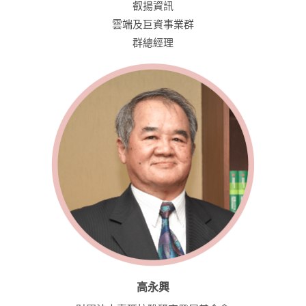
叡揚資訊
雲端及巨資事業群
群總經理
高永興