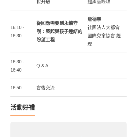
位升級
體產品經理
詹德寧
從回應需要到永續守
16:10 -
社團法人大都會
護：築起與孩子連結的
16:30
國際兒童協會 經
盼望工程
理
16:30 -
Q & A
16:40
16:50
會後交流
活動好禮