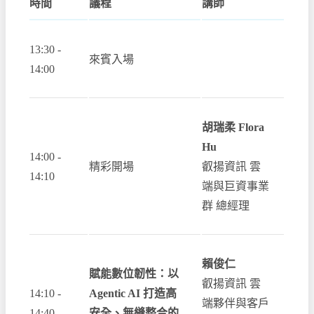
時間
議程
講師
13:30 -
來賓入場
14:00
胡瑞柔 Flora
Hu
14:00 -
精彩開場
叡揚資訊 雲
14:10
端與巨資事業
群 總經理
賴俊仁
賦能數位韌性：以
叡揚資訊 雲
14:10 -
Agentic AI 打造高
端夥伴與客戶
14:40
安全、無縫整合的