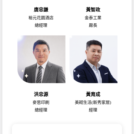
唐忠謙
黃智政
裕元花園酒店
金泰工業
總經理
厰長
洪忠源
黃育成
麥思印刷
美砌生活(新秀家居)
總經理
經理