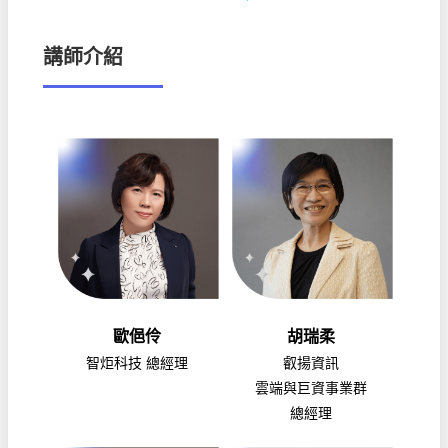
講師介紹
歐俋伶
胡瑞柔
智炬科技 總經理
叡揚資訊
雲端與巨資事業群
總經理