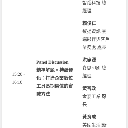
智炬科技 總
經理
賴俊仁
叡揚資訊 雲
端夥伴與客戶
業務處 處長
洪忠源
Panel Discussion
麥思印刷 總
精準解題 × 持續優
15:20 -
經理
化：打造企業數位
16:10
工具長期價值的實
黃智政
戰方法
金泰工業 厰
長
黃育成
美砌生活(新