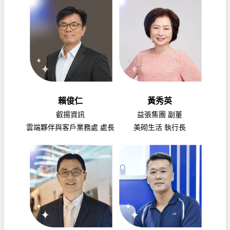
賴俊仁
黃秀英
叡揚資訊
益張集團 副董
雲端夥伴與客戶業務處 處長
美砌生活 執行長