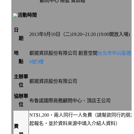
顧問中心 總監 黃鼎翰
活動時間
日
2013年9月10日（二)19:20~21:20 (19:00開放入場)
期
地
叡揚資訊股份有限公司 創意空間
台北市中山區德
點
9號5樓
主辦單
叡揚資訊股份有限公司
位
協辦單
布魯諾國際商務顧問中心、頂店王公司
位
NT$1,200，兩人同行一人免費（請幫欲同行的朋
起報名，並於資料來源中填入介紹人資料）
費