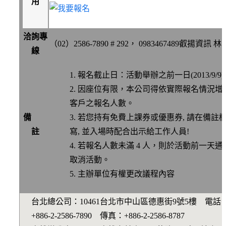
用
洽詢專
（02）2586-7890 # 292， 0983467489叡揚資訊 
線
報名截止日：活動舉辦之前一日(2013/9/9)
因座位有限，本公司得依實際報名情況增
客戶之報名人數。
備
若您持有免費上課券或優惠券, 請在備註
註
寫, 並入場時配合出示給工作人員!
若報名人數未滿 4 人，則於活動前一天通
取消活動。
主辦單位有權更改議程內容
台北總公司：10461台北市中山區德惠街9號5樓 電話
+886-2-2586-7890 傳真：+886-2-2586-8787