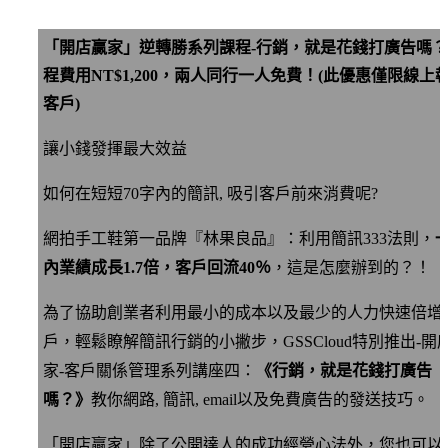
「開店贏家」逆轉勝系列課程-行銷，就是花錢打廣告嗎
程費用NT$1,200，兩人同行一人免費！(此優惠僅限線上
客戶)
讓小錢發揮最大效益
如何在短短70字內的簡訊, 吸引客戶前來消費呢?
網拍手工鞋第一品牌『林果良品』：利用簡訊333法則，
內業績成長1.7倍，客戶回流40％
，這是怎麼辦到的？！
為了協助創業者利用最小的成本以及最少的人力快速倍增
戶，輕鬆瞭解簡訊行銷的小撇步，GSSCloud特別推出-開
家-客戶關係管理系列講座四：
《行銷，就是花錢打廣告
嗎？》
教你網路, 簡訊, email以及免費廣告的發送技巧。
「開店贏家」除了公開達人的成功經營心法外，您也可以