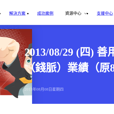
雲影音
ital Finance
Vital VDU
解決方案
成功案例
資源中心
支援中心
雲企誌
ital Knowledge
Vital OD
合作夥伴
新聞報導
ital HCM
Vital CMP
2013/08/29 (
ital BOLE
（錢脈）業績（原8
2013年
08月
08日
星期四