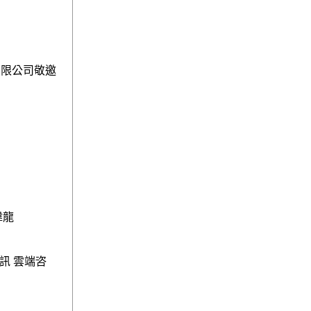
有限公司敬邀
偉龍
訊 雲端咨