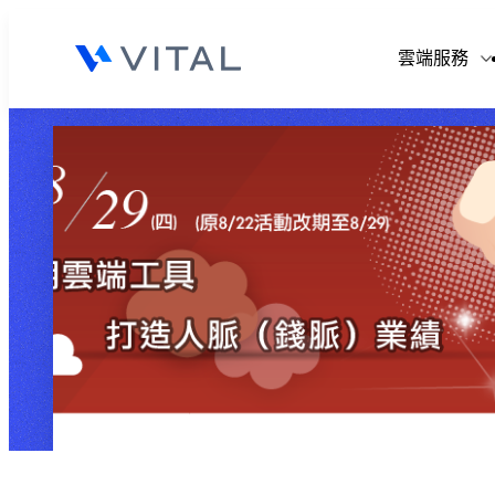
V
雲端服務
V
V
V