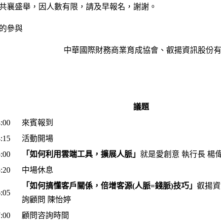
共襄盛舉，因人數有限，請及早報名，謝謝。
的參與
中華國際財務商業育成協會、叡揚資訊股份
議題
:00
來賓報到
:15
活動開場
:00
「如何利用雲端工具，擴展人脈」
就是愛創意 執行長 楊
:20
中場休息
「如何搞懂客戶關係，倍增客源(人脈=錢脈)技巧」
叡揚資
:05
詢顧問 陳怡婷
:00
顧問咨詢時間