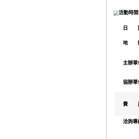
活動時間
日 
地 
主辦單
協辦單
費 
洽詢專