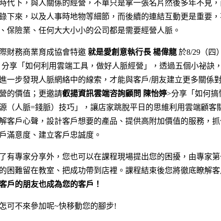
時代下，與人關係的經營，不單只是拿一張名片然後多年不見，
錄下來，以及人事時地物等細節，而後續的連結互動更是重要，
、保險業、任何大大小小的公司都是需要經營人脈。
際財務商業育成協會特邀
就是愛創意執行長 楊偉龍
於8/29（四
17:00 分享「如何利用雲端工具，做好人脈經營」，透過五個小祕訣
進一步發現人脈網絡中的線索，才能與客戶/朋友建立更多關係
營的價值；更邀請
叡揚資訊雲端咨詢顧問 陳怡婷
>分享「如何搞
源（人脈=錢脈）技巧」，讓店家跳脫平日的思維利用雲端顧客
解客戶心聲，設計客戶想要的產品、提供高附加價值的服務，抓
戶滿意度、建立客戶忠誠度。
了有專家分享外，您也可以在課程現場提出您的困擾，由專家第
的困難留在教室、把成功帶到店裡。課程結束後您將徹底瞭解客
客戶的朋友也成為您的客戶！
怎可不來參加呢~快移動您的腳步!