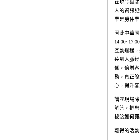
在現今雲端
人的資訊記
業是房仲業
因此中華國
14:00~
互動過程，
達到人脈經
係，倍增客
務，真正瞭
心，提升客
講座現場除
解答，把您
秘笈
如何讓
難得的活動