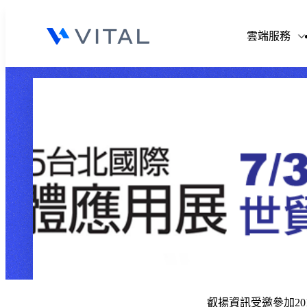
V
雲端服務
V
V
V
叡揚資訊受邀參加20