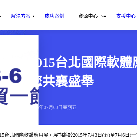
雲影音
ital Finance
Vital VDU
解決方案
成功案例
資源中心
支援中心
雲企誌
ital Knowledge
Vital OD
合作夥伴
新聞報導
ital HCM
Vital CMP
2015台北國際軟
ital BOLE
您共襄盛舉
2015年
07月
03日
星期五
15台北國際軟體應用展，展期將於2015年7月3日(五)至7月6日(