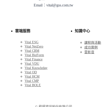
Email：vital@gss.com.tw
雲端服務
知識中心
Vital ESG
課程與活動
Vital NetZero
成功案例
Vital CRM
雲影音
Vital BizForm
Vital Finance
Vital VDU
Vital Knowledge
Vital OD
Vital HCM
Vital CMP
Vital BOLE
© 叡揚資訊股份有限公司