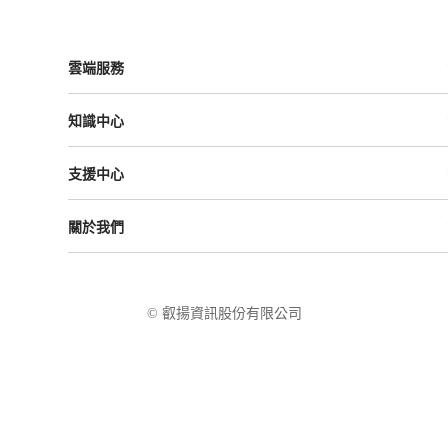
雲端服務
Vital ESG
知識中心
Vital NetZero
Vital CRM
課程與活動
Vital BizForm
支援中心
成功案例
Vital Finance
雲影音
Vital VDU
支援中心
Vital Knowledge
關於我們
解決方案
Vital OD
Vital HCM
Vital大事記
Vital CMP
叡揚資訊
Vital BOLE
隱私權政策
© 叡揚資訊股份有限公司
使用條款