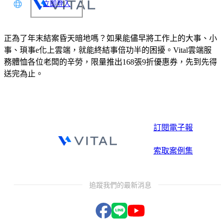
立即登入
文
正為了年末結案昏天暗地嗎？如果能儘早將工作上的大事、小
glish
事、瑣事e化上雲端，就能終結事倍功半的困擾。Vital雲端服
務體恤各位老闆的辛勞，限量推出168張9折優惠券，先到先得
本語
送完為止。
体中文
訂閱電子報
索取案例集
追蹤我們的最新消息