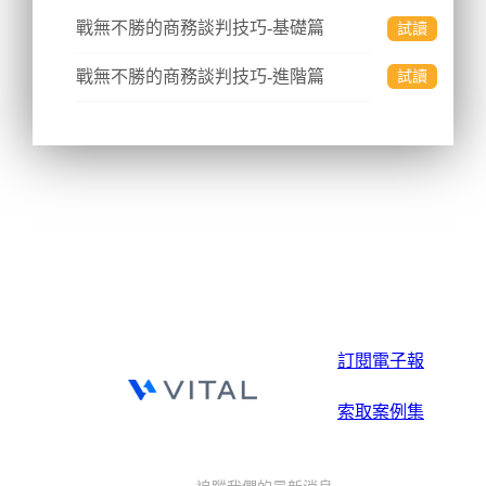
戰無不勝的商務談判技巧-基礎篇
試讀
戰無不勝的商務談判技巧-進階篇
試讀
訂閱電子報
索取案例集