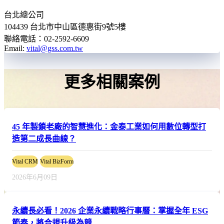
台北總公司
104439 台北市中山區德惠街9號5樓
聯絡電話：02-2592-6609
Email:
vital@gss.com.tw
更多相關案例
45 年製鎖老廠的智慧進化：金泰工業如何用數位轉型打
造第二成長曲線？
Vital CRM
Vital BizForm
2026年6月09日
永續長必看！2026 企業永續戰略行事曆：掌握全年 ESG
節奏，將合規升級為競...