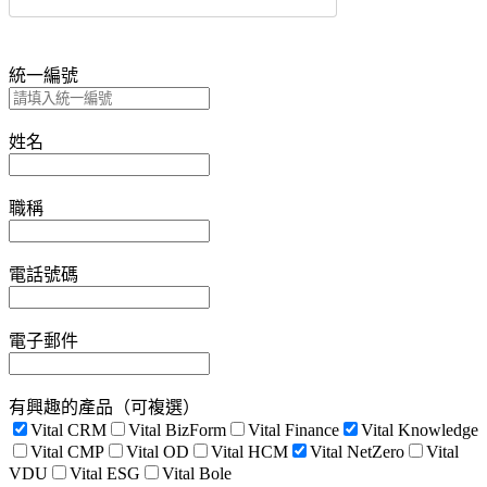
統一編號
姓名
職稱
電話號碼
電子郵件
有興趣的產品（可複選）
Vital CRM
Vital BizForm
Vital Finance
Vital Knowledge
Vital CMP
Vital OD
Vital HCM
Vital NetZero
Vital
VDU
Vital ESG
Vital Bole