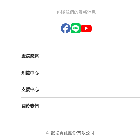
追蹤我們的最新消息
雲端服務
Vital ESG
知識中心
Vital NetZero
Vital CRM
課程與活動
Vital BizForm
支援中心
成功案例
Vital Finance
雲影音
Vital VDU
支援中心
Vital Knowledge
關於我們
解決方案
Vital OD
Vital HCM
Vital大事記
Vital CMP
叡揚資訊
Vital BOLE
隱私權政策
© 叡揚資訊股份有限公司
使用條款