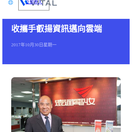
立即登入
「數位轉型」勢在必行 遠通電
文
收攜手叡揚資訊邁向雲端
glish
本語
2017年
10月
30日
星期一
体中文