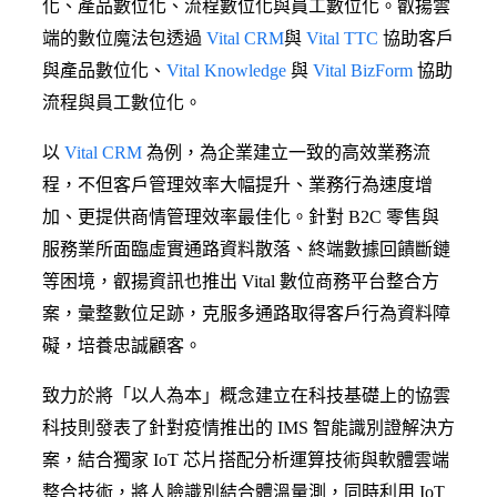
化、產品數位化、流程數位化與員工數位化。叡揚雲
端的數位魔法包透過
Vital CRM
與
Vital TTC
協助客戶
與產品數位化、
Vital Knowledge
與
Vital BizForm
協助
流程與員工數位化。
以
Vital CRM
為例，為企業建立一致的高效業務流
程，不但客戶管理效率大幅提升、業務行為速度增
加、更提供商情管理效率最佳化。針對 B2C 零售與
服務業所面臨虛實通路資料散落、終端數據回饋斷鏈
等困境，叡揚資訊也推出 Vital 數位商務平台整合方
案，彙整數位足跡，克服多通路取得客戶行為資料障
礙，培養忠誠顧客。
致力於將「以人為本」概念建立在科技基礎上的協雲
科技則發表了針對疫情推出的 IMS 智能識別證解決方
案，結合獨家 IoT 芯片搭配分析運算技術與軟體雲端
整合技術，將人臉識別結合體溫量測，同時利用 IoT