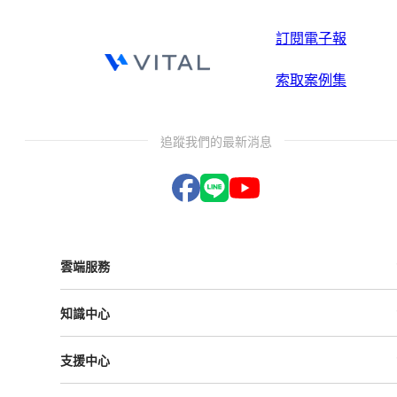
訂閱電子報
索取案例集
追蹤我們的最新消息
雲端服務
Vital ESG
知識中心
Vital NetZero
Vital CRM
課程與活動
Vital BizForm
支援中心
成功案例
Vital Finance
雲影音
Vital VDU
支援中心
Vital Knowledge