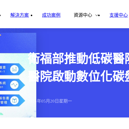
雲影音
ital Finance
Vital VDU
解決方案
成功案例
資源中心
支援中心
雲企誌
ital Knowledge
Vital OD
合作夥伴
新聞報導
ital HCM
Vital CMP
衛福部推動低碳醫
ital BOLE
醫院啟動數位化碳
2024年
05月
20日
星期一