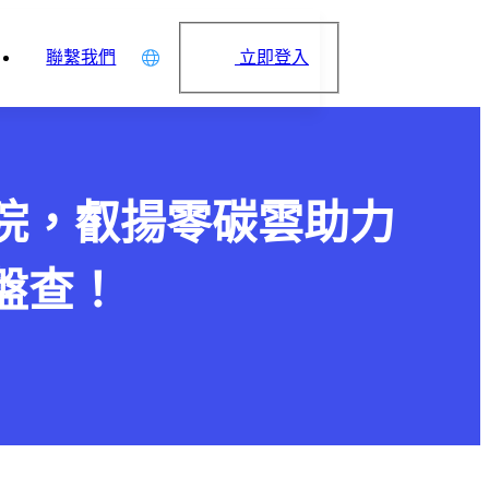
立即登入
聯繫我們
中文
English
日本語
院，叡揚零碳雲助力
简体中文
盤查！