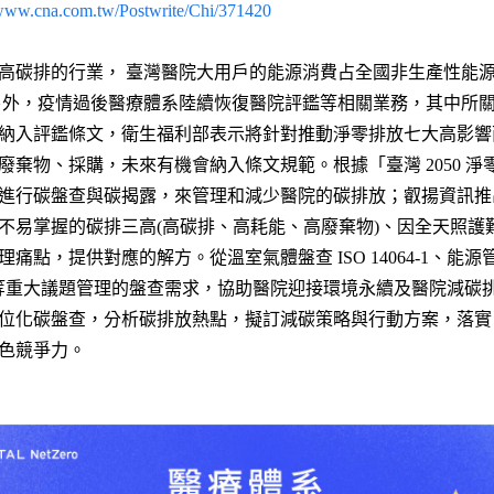
/www.cna.com.tw/Postwrite/Chi/371420
碳排的行業， 臺灣醫院大用戶的能源消費占全國非生產性能源大用
另外，疫情過後醫療體系陸續恢復醫院評鑑等相關業務，其中所
納入評鑑條文，衛生福利部表示將針對推動淨零排放七大高影響
廢棄物、採購，未來有機會納入條文規範。根據「臺灣 2050 
行碳盤查與碳揭露，來管理和減少醫院的碳排放；叡揚資訊推出的 Vita
不易掌握的碳排三高(高碳排、高耗能、高廢棄物)、因全天照護難
點，提供對應的解方。從溫室氣體盤查 ISO 14064-1、能源管理系
告書等重大議題管理的盤查需求，協助醫院迎接環境永續及醫院減碳
位化碳盤查，分析碳排放熱點，擬訂減碳策略與行動方案，落實 E
色競爭力。