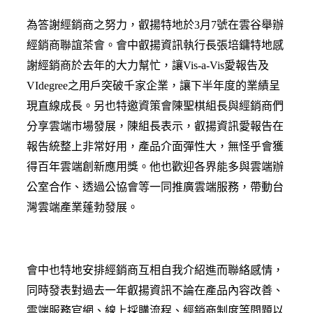
為答謝經銷商之努力，叡揚特地於3月7號在雲谷舉辦
經銷商聯誼茶會。會中叡揚資訊執行長張培鏞特地感
謝經銷商於去年的大力幫忙，讓Vis-a-Vis愛報告及
VIdegree之用戶突破千家企業，讓下半年度的業績呈
現直線成長。另也特邀資策會陳聖棋組長與經銷商們
分享雲端市場發展，陳組長表示，叡揚資訊愛報告在
報告統整上非常好用，產品介面彈性大，無怪乎會獲
得百年雲端創新應用獎。他也歡迎各界能多與雲端辦
公室合作、透過公協會等一同推廣雲端服務，帶動台
灣雲端產業蓬勃發展。
會中也特地安排經銷商互相自我介紹進而聯絡感情，
同時發表對過去一年叡揚資訊不論在產品內容改善、
雲端服務官網、線上採購流程、經銷商制度等問題以