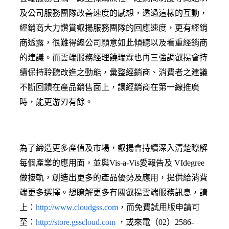
及公司服務團隊改善速度的感想，透過這樣的互動，
經銷商大力讚賞叡揚服務團隊的回應速度，更有經銷
商透露，很難得總公司願意如此傾聽以及看重經銷商
的建議。而雲端服務經理饒瑞霖也再三強調叡揚會持
續保持聆聽改進之動能，彙整經銷商、消費者之建議
不斷回饋在產品銷售面上，讓經銷商在第一線推廣
時，能更游刃有餘。
為了締造更多產值及市場，叡揚會持續深入清楚瞭解
每個產業的應用面，並與Vis-a-Vis愛報告及 VIdegree
做接軌，創造出更多的產品優勢及應用，提供給消費
端更多選擇。想瞭解更多有關叡揚雲端服務訊息，請
上：
http://www.cloudgss.com
，而免費試用版申請可
至：
http://store.gsscloud.com
，或來電（02）2586-