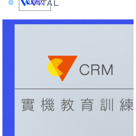
立即登入
文
glish
本語
体中文