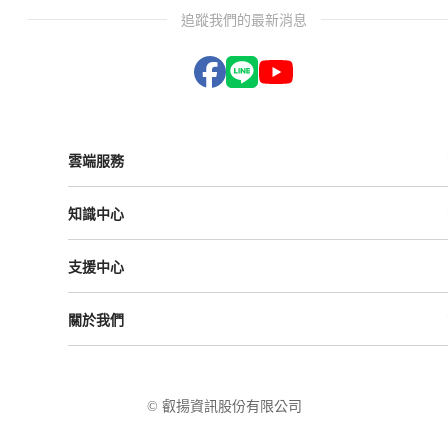
追蹤我們的最新消息
雲端服務
Vital ESG
知識中心
Vital NetZero
Vital CRM
課程與活動
Vital BizForm
支援中心
成功案例
Vital Finance
雲影音
Vital VDU
支援中心
Vital Knowledge
關於我們
解決方案
Vital OD
Vital HCM
Vital大事記
Vital CMP
叡揚資訊
Vital BOLE
隱私權政策
© 叡揚資訊股份有限公司
使用條款