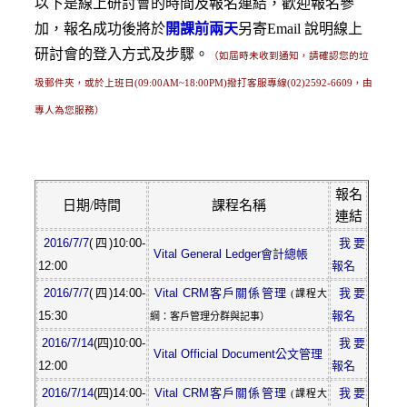
以下是線上研討會的時間及報名連結，歡迎報名參
加，報名成功後將於
開課前兩天
另寄Email 說明線上
研討會的登入方式及步驟。
（如屆時未收到通知，請確認您的垃
圾郵件夾，或於上班日(09:00AM~18:00PM)撥打客服專線(02)2592-6609，由
專人為您服務）
報名
日期/時間
課程名稱
連結
2016/7/7
(四)
10:00-
我要
Vital General Ledger會計總帳
12:00
報名
2016/7/7
(四)
14:00-
Vital CRM客戶關係管理
我要
(課程大
15:30
報名
綱：客戶管理分群與記事）
2016/7/14
(四)
10:00-
我要
Vital Official Document公文管理
12:00
報名
2016/7/14
(四)
14:00-
Vital CRM客戶關係管理
我要
(課程大