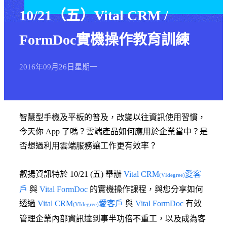
10/21（五）Vital CRM /
FormDoc實機操作教育訓練
2016年
09月
26日
星期一
智慧型手機及平板的普及，改變以往資訊使用習慣，
今天你 App 了嗎？雲端產品如何應用於企業當中？是
否想過利用雲端服務讓工作更有效率？
叡揚資訊特於 10/21 (五) 舉辦
Vital CRM
愛客
(VIdegree)
戶
與
Vital FormDoc
的實機操作課程，與您分享如何
透過
Vital CRM
愛客戶
與
Vital FormDoc
有效
(VIdegree)
管理企業內部資訊達到事半功倍不重工，以及成為客