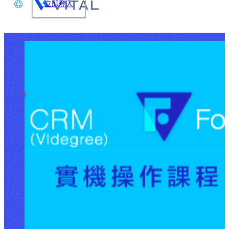
立即登入
文
glish
本語
体中文