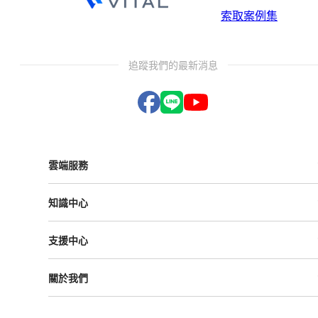
索取案例集
追蹤我們的最新消息
雲端服務
Vital ESG
知識中心
Vital NetZero
Vital CRM
課程與活動
Vital BizForm
支援中心
成功案例
Vital Finance
雲影音
Vital VDU
支援中心
Vital Knowledge
關於我們
解決方案
Vital OD
Vital HCM
Vital大事記
Vital CMP
叡揚資訊