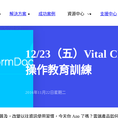
雲影音
ital Finance
Vital VDU
解決方案
成功案例
資源中心
支援中心
雲企誌
ital Knowledge
Vital OD
合作夥伴
新聞報導
ital HCM
Vital CMP
12/23（五）Vital 
ital BOLE
操作教育訓練
2016年
11月
22日
星期二
普及，改變以往資訊使用習慣，今天你 App 了嗎？雲端產品如