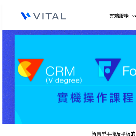
V
雲端服務
V
V
V
智慧型手機及平板的