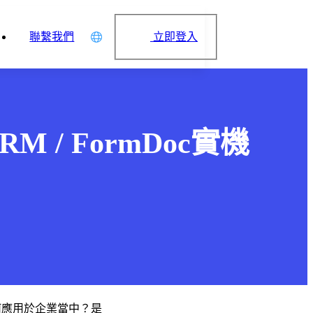
立即登入
聯繫我們
中文
English
日本語
CRM / FormDoc實機
简体中文
何應用於企業當中？是