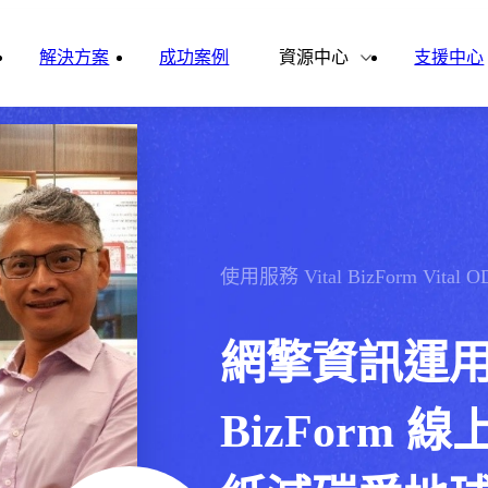
雲影音
ital Finance
Vital VDU
解決方案
成功案例
資源中心
支援中心
雲企誌
ital Knowledge
Vital OD
合作夥伴
新聞報導
ital HCM
Vital CMP
ital BOLE
使用服務
Vital BizForm
Vital O
網擎資訊運用 Vi
BizForm