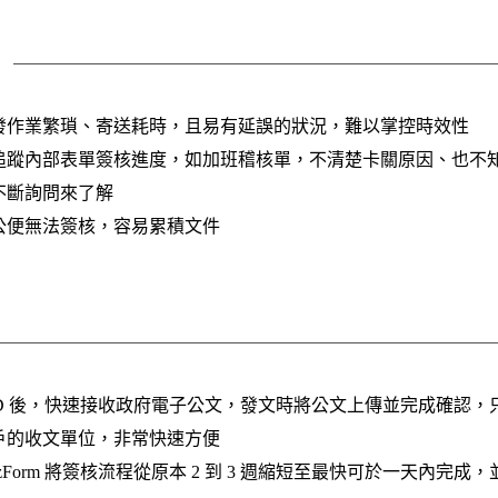
發作業繁瑣、寄送耗時，且易有延誤的狀況，難以掌控時效性
追蹤內部表單簽核進度，如加班稽核單，不清楚卡關原因、也不
不斷詢問來了解
公便無法簽核，容易累積文件
al OD 後，快速接收政府電子公文，發文時將公文上傳並完成確認
戶的收文單位，非常快速方便
l BizForm 將簽核流程從原本 2 到 3 週縮短至最快可於一天內