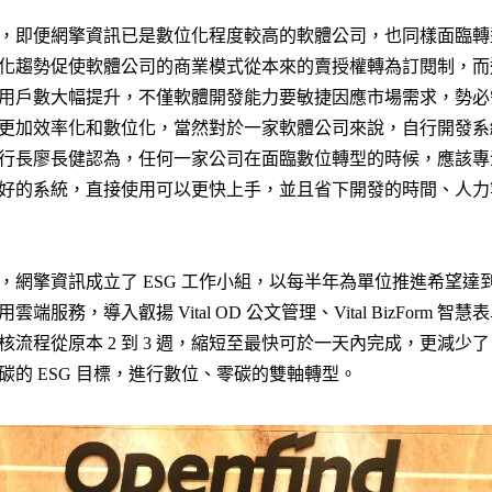
，即便網擎資訊已是數位化程度較高的軟體公司，也同樣面臨轉
化趨勢促使軟體公司的商業模式從本來的賣授權轉為訂閱制，而
用戶數大幅提升，不僅軟體開發能力要敏捷因應市場需求，勢必
更加效率化和數位化，當然對於一家軟體公司來說，自行開發系
行長廖長健認為，任何一家公司在面臨數位轉型的時候，應該專
好的系統，直接使用可以更快上手，並且省下開發的時間、人力
網擎資訊成立了 ESG 工作小組，以每半年為單位推進希望達到的
端服務，導入叡揚 Vital OD 公文管理、Vital BizForm 
流程從原本 2 到 3 週，縮短至最快可於一天內完成，更減少了 
碳的 ESG 目標，進行數位、零碳的雙軸轉型。