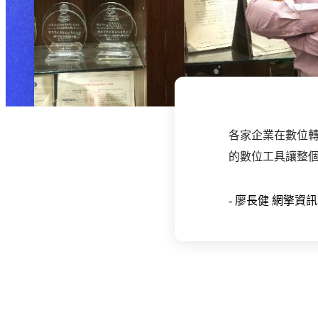
各家企業在數位
的數位工具讓整
-
廖長健
網擎資訊