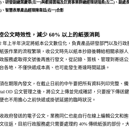
)、研發副總葉慶章(左一)與叡揚雲端及巨資事業群總經理胡瑞柔(左二)、副處長
)、智慧表單產品經理陳韋廷(右一)合影
D 掌控公文時效性，減少 60% 以上的紙張消耗
2022 年上半年決定將紙本公文數位化，負責產品研發部門以及行
紙張作業的流程繁瑣，收公文時先以紙本抄錄後轉給相關承辦人
政服務處取得文號後再進行發文，從記錄、簽核、管理到寄送公
台各地，不僅快遞成本高、也可能發生寄達時間延誤。
須在期限內發文，在截止日前的中午要把所有資料列印完整、備
ital OD 公文管理之後，將公文上傳並完成確認，只要按下傳
便也不用擔心之前快遞或掛號延遲的臨時狀況。
收政府發送的電子公文，業務同仁也能自行在線上編輯公文和進
往返，目前行政服務處只需要處理約 40% 傳統紙張的部份，大幅