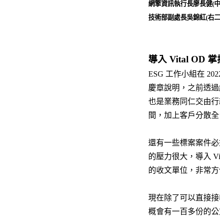
網擎資訊執行長廖長健(中
技術部副處長吳錦紅(右二
導入 Vital O
ESG 工作小組在 
慶章說明，之前透過
也是業務同仁交由行
間，加上客戶分散全
還有一些標案案件必
的壓力很大，導入 V
的收文單位，非常方
現在除了可以直接接
概會有一百多份的公文