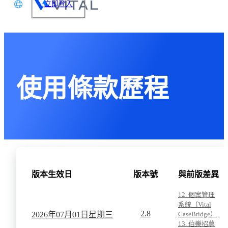
立即登入
文
glish
本語
使用條款歷程
体中文
版本生效日
版本號
與前版差異
12. 個案管理
系統（Vital
2.8
2026年
07月
01日
星期三
CaseBridge）
13. 伯樂招募