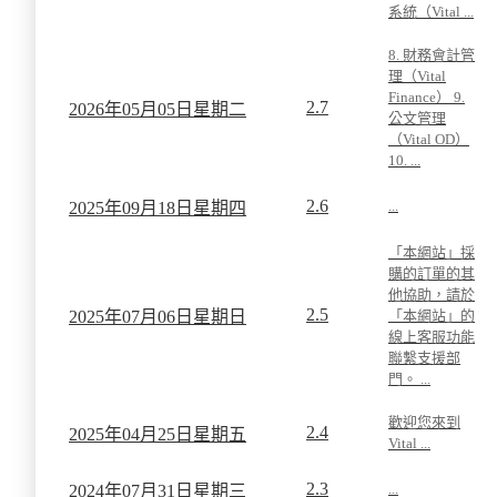
系統（Vital ...
8. 財務會計管
理（Vital
Finance） 9.
2.7
2026年
05月
05日
星期二
公文管理
（Vital OD）
10. ...
2.6
...
2025年
09月
18日
星期四
「本網站」採
購的訂單的其
他協助，請於
2.5
2025年
07月
06日
星期日
「本網站」的
線上客服功能
聯繫支援部
門。 ...
歡迎您來到
2.4
2025年
04月
25日
星期五
Vital ...
2.3
...
2024年
07月
31日
星期三