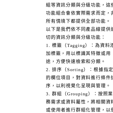
及相關佐證資料後，由本公司進行後續作業。
組等資訊分類與分級功能，這
4. 網路安全
功能組合會依實際需求而定，
I. 啟用雲平台供應商提供的防火牆存取控制、資料庫存取
所有情境下都提供全部功能。
控制，以及網路安全控管保護等措施。
5. 營運安全
以下是我們依不同產品線提供
I. 本公司提供的雲端服務採用標準化的備份機制，將您的
切的資訊分類與分級功能：
資料重複儲存於多個資料中心，並定期執行備份以確保資
1. 標籤（Tagging）：為資料
料的可用性。我們承諾保留備份資料30天，並依原廠提供
加標籤，用以標識其特徵或用
的功能特性進行基本配置。備份作業的管理將根據實際需
求進行調整，以確保服務的穩定性。雖然我們已提供基本
途，方便快速檢索和分類。
的還原功能，但我們仍建議客戶自行備份資料，以確保其
2. 排序（Sorting）：根據指
完整性與安全性。
的欄位項目，對資料進行條件
II. 為因應關鍵業務流程和活動中斷的情況，本公司已建立
營運持續運作程序，確保在中斷發生時能迅速恢復或持續
序，以利視覺化呈現與管理。
提供服務。同時，針對可能影響雲服務運行的重大危機或
3. 群組（Grouping）：按照
災難，制定了災難復原計畫，並由資安團隊每年定期審核
務需求或資料屬性，將相關資
及測試。所有演練結果均會記錄並持續追蹤，直至相關問
或使用者進行群組化管理，以
題解決。