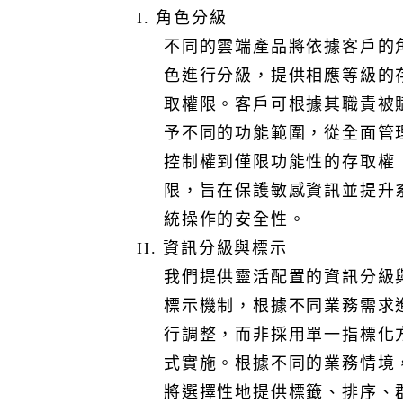
加密。
I. 角色分級
3. 客戶關係管理服務採用密碼方式保護備份的壓縮檔案。
不同的雲端產品將依據客戶的
4. 零碳雲服務的資料庫啟用Azure透明資料加密，採伺服器
色進行分級，提供相應等級的
層級加密金鑰。
5. 公文管理的電子交換憑證採用加密技術，確保交換過程
取權限。客戶可根據其職責被
中的資訊安全性與完整性。
予不同的功能範圍，從全面管
3. 應用程式安全
控制權到僅限功能性的存取權
I. 為確保數據紀錄和系統事件的準確性，本公司依照原廠
提供之預設的鐘訊同步功能進行校時。此同步功能會定期
限，旨在保護敏感資訊並提升
調整並保持系統時間的一致性，確保所有數據紀錄和系統
統操作的安全性。
事件時間標記的準確性，並減少因時間不同步所引起的錯
II. 資訊分級與標示
誤或資料不一致問題。
我們提供靈活配置的資訊分級
II. 為確保雲端服務的穩定性與安全性，我們採用安全的開
發程序與實作，包括程式碼審查、弱點檢測及漏洞修補管
標示機制，根據不同業務需求
理等措施。根據服務需求與揭露政策，我們將有限制的提
行調整，而非採用單一指標化
供相關資訊，若您需進一步了解我們的管控流程與檢測記
式實施。根據不同的業務情境
錄，以進行服務驗證與安全性評估，相關紀錄請透過「本
將選擇性地提供標籤、排序、
網站」的線上客服功能接洽客服人員或留言，並提出申請