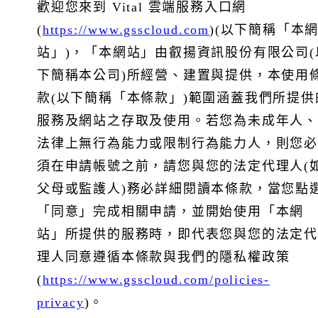
歡迎您來到 Vital 雲端服務入口網
(
https://www.gsscloud.com
)(以下簡稱「本
站」)，「本網站」由叡揚資訊股份有限公司(
下簡稱本公司)所經營、建置與提供，本使用
s
款(以下簡稱「本條款」)範圍涵蓋我們所提供
服務及網站之存取及使用。若您為未成年人、
法律上無行為能力或限制行為能力人，則您必
力
須在申請帳號之前，請您與您的法定代理人(
父母或監護人)務必詳細閱讀本條款，當您點
「同意」完成相關申請，並開始使用「本網
站」所提供的服務時，即代表您與您的法定代
理人同意遵循本條款與我們的隱私權政策
本公司所在地位於台灣，目前採用雲平台供應商(微軟
Azure日本東部與西部機房、亞馬遜AWS日本東京機房)提
(
https://www.gsscloud.com/policies-
供基礎架構服務。
privacy
)。