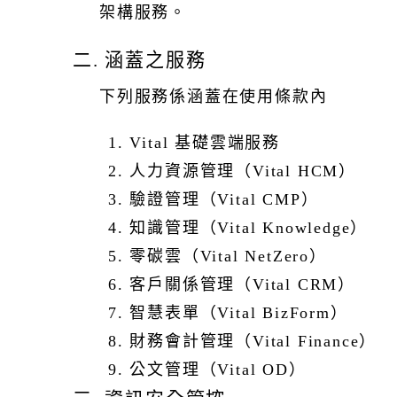
護您的個人資料，我們採取的措施如下
架構服務。
二. 涵蓋之服務
您申租系
統的管理者帳號、或自行新增之帳號，請您自行管理及變
下列服務係涵蓋在使用條款內
更，且不得共用、給予或售賣帳戶，並負完全責任。為了
保護您的帳戶安全，我們亦提供多因子身分驗證（MFA）
1. Vital 基礎雲端服務
功能。啟用此功能後，除了您的密碼，還需要提供其他形
2. 人力資源管理（Vital HCM）
式的驗證（如手機應用程序生成的程式碼或簡訊中的驗證
3. 驗證管理（Vital CMP）
碼）才能存取您的帳戶。建議啟用多因子身分驗證，以增
強帳戶的安全性，防止未經授權的存取。如有特殊需求，
4. 知識管理（Vital Knowledge）
需由本公司協助進行帳號變更事宜者，請透過「本網站」
5. 零碳雲（Vital NetZero）
的線上客服功能接洽客服人員或留言，並提出申請及相關
6. 客戶關係管理（Vital CRM）
佐證資料後，由本公司進行後續作業。
7. 智慧表單（Vital BizForm）
2. 加密與資料管理
I. 角色分級
8. 財務會計管理（Vital Finance）
不同的雲端產品將依據客戶的角色進行分級，提供相應等
9. 公文管理（Vital OD）
級的存取權限。客戶可根據其職責被賦予不同的功能範