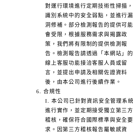
2. 管理並保護在雲服務中儲存的資料，包括設定適當的存
對運行環境進行定期技術性掃描
取控制和加密措施。
識別系統中的安全弱點，並進行
3. 確保使用者帳戶和認證資訊的安全，防止未經授權的存
洞修補。部分檢測報告的提供可
取。
會受限，根據服務需求與揭露政
4. 使用者終端設備需善盡維護之責（如：安裝防毒軟體、
軟體更新及資料傳輸加密等）
策，我們將有限制的提供檢測報
雙方責任
告。檢測報告請透過「本網站」
1. 協助客戶定期備份資料，客戶亦應自行備份資料。
線上客服功能接洽客服人員或留
2. 定期監控和審查雲服務的安全狀態，及時發現並處理潛
言，並提出申請及相關佐證資料
在的安全威脅。
3. 協助客戶定期留存事件軌跡，客戶亦應自行留存足夠事
後，由本公司進行後續作業。
件軌跡。
6. 合規性
4. 提供客戶密碼式控制措施，客戶應檢視此控制措施適切
I. 本公司已針對資訊安全管理系
性。
進行實作，並定期接受獨立第三
聯繫窗口
稽核，確保符合國際標準與安全
對提供之服務有諮詢或申訴需要者，可利用本公司所設置
求。因第三方稽核報告屬敏感資
客戶服務信箱e-mail：vital@gss.com.tw 或透過「本網站」