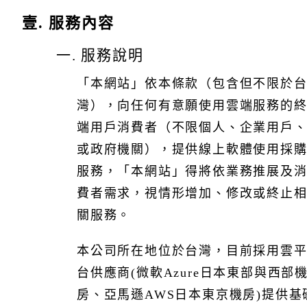
壹. 服務內容
下列服務係涵蓋在使用條款內
一. 服務說明
1. Vital 基礎雲端服務
「本網站」依本條款（包含但不限於
2. 人力資源管理（Vital HCM）
3. 驗證管理（Vital CMP）
灣），向任何有意願使用雲端服務的
4. 知識管理（Vital Knowledge）
端用戶消費者（不限個人、企業用戶
5. 零碳雲（Vital NetZero）
或政府機關），提供線上軟體使用採
6. 客戶關係管理（Vital CRM）
7. 智慧表單（Vital BizForm）
服務，「本網站」得將依業務推展及
8. 財務會計管理（Vital Finance）
費者需求，視情形增加、修改或終止
9. 公文管理（Vital OD）
關服務。
本公司所在地位於台灣，目前採用雲
三. 資訊安全管控
台供應商(微軟Azure日本東部與西部
本公司所提供雲端服務(SaaS：軟體即服務)將視不同的雲
端產品，提供資訊安全保護機制，以維持服務可用性及保
房、亞馬遜AWS日本東京機房)提供基