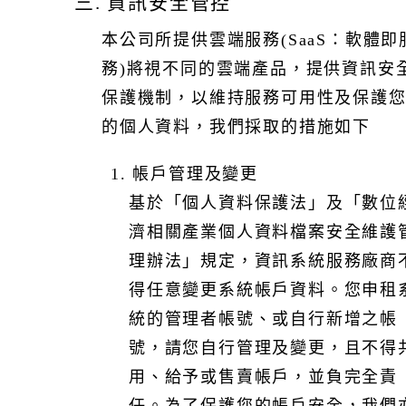
三. 資訊安全管控
圍，從全面管理控制權到僅限功能性的存取權限，旨在保
護敏感資訊並提升系統操作的安全性。
本公司所提供雲端服務
(SaaS
：軟體即
II. 資訊分級與標示
務
)
將視不同的雲端產品，提供資訊安
我們提供靈活配置的資訊分級與標示機制，根據不同業務
需求進行調整，而非採用單一指標化方式實施。根據不同
保護機制
，
以維持服務可用性及
保護
的業務情境，將選擇性地提供標籤、排序、群組等資訊分
的個人資料，
我們
採取的措施
如下
類與分級功能，這些功能組合會依實際需求而定，非所有
情境下都提供全部功能。
1. 帳戶管理及變更
以下是我們依不同產品線提供適切的資訊分類與分級功
基於「個人資料保護法」及「數位
能：
濟相關產業個人資料檔案安全維護
1. 標籤（Tagging）：為資料添加標籤，用以標識其特徵或
用途，方便快速檢索和分類。
理辦法」規定，資訊系統服務廠商
2. 排序（Sorting）：根據指定的欄位項目，對資料進行條
得任意變更系統帳戶資料。您申租
件排序，以利視覺化呈現與管理。
統的管理者帳號、或自行新增之帳
3. 群組（Grouping）：按照業務需求或資料屬性，將相關
資料或使用者進行群組化管理，以便批次操作。
號，請您自行管理及變更，且不得
4. 待辦列表（To-Do List）：根據業務優先順序，針對即將
用、給予或售賣帳戶，並負完全責
到期或重要事項生成待辦提醒，協助使用者提升作業效