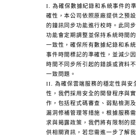
為確保本公司提供服務之機密性、完整性、可用性、隱私
I. 為確保數據紀錄和系統事件的
等相關議題具備有效的事件回應機制，並降低服務中斷之
確性，本公司依照原廠提供之預
衝擊影響。
的鐘訊同步功能進行校時。此同
1. 事件範疇
功能會定期調整並保持系統時間
本公司將向您通報以下事件：
一致性，確保所有數據紀錄和系
I. 未經授權的存取或資料洩漏。
事件時間標記的準確性，並減少
II. 服務中斷或可用性受到影響的事件。
III. 其他可能影響您資料完整性或機密性事件。
時間不同步所引起的錯誤或資料
2. 資訊揭露
一致問題。
在偵測到事件時，本公司將向您提供以下資訊：
II. 為確保雲端服務的穩定性與安
I. 事件性質和範圍。
II. 受影響的系統或資料。
性，我們採用安全的開發程序與
III. 已採取或計劃採取的應對措施。
作，包括程式碼審查、弱點檢測
3. 通知時間
漏洞修補管理等措施。根據服務
本公司承諾在確認事件後最遲72小時內通知受影響的當事
求與揭露政策，我們將有限制的
人。
4. 通知管道
供相關資訊，若您需進一步了解