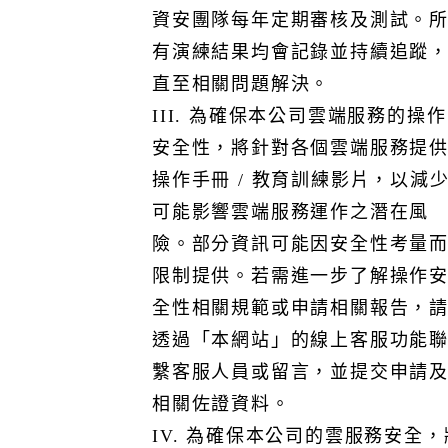
更新資訊，本公司將適時告知。
資安團隊每年定期審核及測試。
有演練結果均會記錄並持續追蹤
直至相關問題解決。
III. 為確保本公司雲端服務的操作
安全性，將針對各個雲端服務提
肆. 責任說明
操作手冊 / 教育訓練影片，以減
為確保雲端服務的安全性與完整性，以下劃分雲服務提供
可能影響雲端服務運作之潛在風
者與客戶之間的資訊安全責任：
雲服務提供者（CSP）責任
險。部分資訊可能因安全性考量
1. 提供安全且可靠的基礎設施，包括網路、伺服器、儲存
限制提供。若需進一步了解操作
設備等
全性相關規範或申請相關報告，
2. 確保虛擬化層級的安全，防止跨租戶資料洩露。
透過「本網站」的線上客服功能
3. 提供必要的工具和功能，協助客戶管理其資料和應用程
式的安全性。
繫客服人員或留言，並提交申請
雲服務客戶（CSC）責任
相關佐證資料。
1. 遵守相關法律法規和組織內部的安全政策，確保在雲端
IV. 為確保本公司的雲服務安全，
環境中的操作符合合規要求。