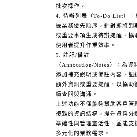
III. 為確保本公司雲端服務的操作安全性，將針對各個雲
批次操作。
端服務提供操作手冊 / 教育訓練影片，以減少可能影響雲
4. 待辦列表（To-Do List）
端服務運作之潛在風險。部分資訊可能因安全性考量而限
據業務優先順序，針對即將到
制提供。若需進一步了解操作安全性相關規範或申請相關
報告，請透過「本網站」的線上客服功能聯繫客服人員或
或重要事項生成待辦提醒，協
留言，並提交申請及相關佐證資料。
使用者提升作業效率。
IV. 為確保本公司的雲服務安全，將對運行環境進行定期技
5. 註記/備註
術性掃描，識別系統中的安全弱點，並進行漏洞修補。部
（Annotation/Notes）：為資
分檢測報告的提供可能會受限，根據服務需求與揭露政
策，我們將有限制的提供檢測報告。檢測報告請透過「本
添加補充說明或備註內容，記
網站」的線上客服功能接洽客服人員或留言，並提出申請
額外資訊或重要提醒，以協助
及相關佐證資料後，由本公司進行後續作業。
續查閱與溝通。
6. 合規性
上述功能不僅能夠幫助客戶管
I. 本公司已針對資訊安全管理系統進行實作，並定期接受
獨立第三方稽核，確保符合國際標準與安全要求。因第三
複雜的資訊結構，提升資料分
方稽核報告屬敏感資訊，本公司不主動提供，若需要檢視
準確性與管理靈活性，並能支
報告內容，請透過「本網站」的線上客服功能聯繫客服人
多元化的業務需求。
員或留言，並提交申請及相關佐證資料。