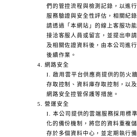
事件通知將透過以下方式進行：
們的管控流程與檢測記錄，以進
I. 您指定的聯絡人資訊。
服務驗證與安全性評估，相關紀
II. 客戶儀表板或管理介面公告。
III. 系統狀態監控平台（https://app-vital-
請透過「本網站」的線上客服功
status.azurewebsites.net）
接洽客服人員或留言，並提出申
5. 聯絡資訊與支援
及相關佐證資料後，由本公司進
您可透過聯絡管道或系統狀態監控平台查詢事件進展，並
後續作業。
與本公司事件管理團隊聯繫（信箱e-mail：
vital_event@gss.com.tw）。
4. 網路安全
I. 啟用雲平台供應商提供的防火
本公司可以在任何時候於特定情況下，終止您的服務及其
存取控制、資料庫存取控制，以
附加功能且無須提前通知：
1. 您已實質違反本條款
網路安全控管保護等措施。
2. 可能對其他使用者、第三方或本公司造成損害
5. 營運安全
3. 法律禁止
I. 本公司提供的雲端服務採用標
例如，兒童色情、助長人口販運或騷擾、恐怖主義及詐騙
化的備份機制，將您的資料重複
與危害網路安全相關內容，以及侵犯他人智慧財產權的內
容，將立即被移除。
存於多個資料中心，並定期執行