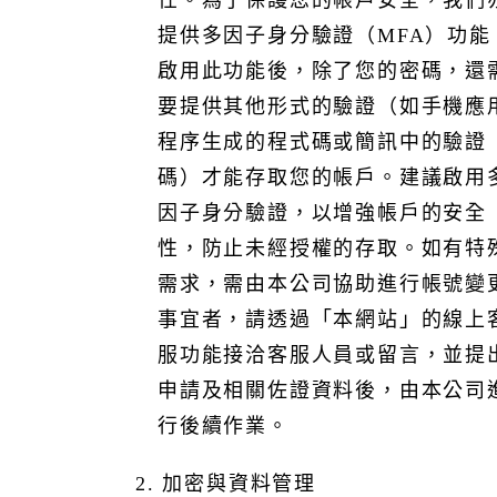
任。為了保護您的帳戶安全，我們
率。
提供多因子身分驗證（MFA）功能
5. 註記/備註（Annotation/Notes）：為資料添加補充說明或
備註內容，記錄額外資訊或重要提醒，以協助後續查閱與
啟用此功能後，除了您的密碼，還
溝通。
要提供其他形式的驗證（如手機應
上述功能不僅能夠幫助客戶管理複雜的資訊結構，提升資
程序生成的程式碼或簡訊中的驗證
料分類準確性與管理靈活性，並能支援多元化的業務需
求。
碼）才能存取您的帳戶。建議啟用
III. 資訊存取
因子身分驗證，以增強帳戶的安全
1. 本公司重視資訊安全，對於資訊存取採取最小化管理原
性，防止未經授權的存取。如有特
則，確保僅授權必要人員存取與其職責相關資料，以降低
需求，需由本公司協助進行帳號變
風險。我們同時遵循資料蒐集最小化的原則，僅蒐集為提
供服務所需的最基本資訊，並依據隱私權政策進行管理與
事宜者，請透過「本網站」的線上
使用，有關規範請參閱我們的「隱私權政策
服功能接洽客服人員或留言，並提
(https://www.gsscloud.com/policies-privacy)」說明。
申請及相關佐證資料後，由本公司
IV. 密碼式控制措施
行後續作業。
1. 帳號中心與各雲端服務皆採用密碼雜湊方式保護密碼。
2. 人力資源管理服務、驗證管理服務、知識管理服務、財
務會計管理服務於資料庫的個人資料特定欄位進行對稱式
2. 加密與資料管理