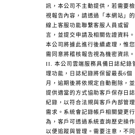
訊，本公司不主動提供，若需要
的線上客服功能提出。
視報告內容，請透過「本網站」
線上客服功能聯繫客服人員或留
言，並提交申請及相關佐證資料
本條款之解釋、效力及任何未盡事宜，以中華民國法律為
本公司將據此進行後續處理，惟
準(或客戶資料之儲存國家的法令法規)，雙方同意如有爭
議時，以臺灣臺北地方法院為第一審管轄法院。
需同意將稽核報告視為機密資訊
II. 本公司雲端服務具備日誌紀錄
理功能，日誌紀錄將保留最長6個
月，逾期後將依規定自動刪除，
提供適當的方式協助客戶保存日
紀錄，以符合法規與客戶內部管
需求。系統會記錄帳戶相關變更
為，客戶可透過系統查詢歷史操
以便追蹤與管理。需要注意，不