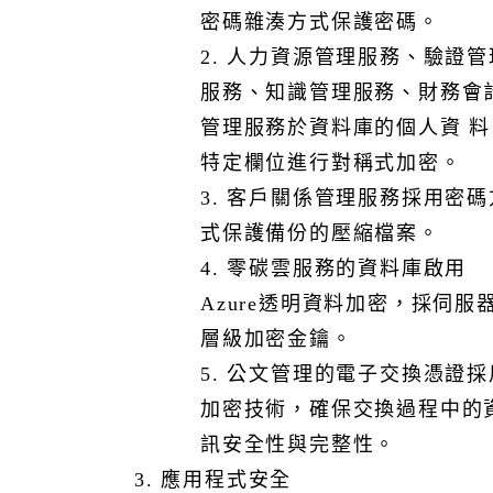
密碼雜湊方式保護密碼。
2. 人力資源管理服務、驗證管
服務、知識管理服務、財務會
7. 您不得利用本網站提供之服務發表或散佈恐嚇、誹謗、
管理服務於資料庫的個人資 料
人身攻擊、侵犯他人隱私、色情之文字、圖片或影像，亦
特定欄位進行對稱式加密。
不得有從事違反公共秩序、善良風俗，或有違中華民國法
令之行為。
3. 客戶關係管理服務採用密碼
8. 您須遵守資訊安全及個人資料保護相關法規、智慧財產
式保護備份的壓縮檔案。
權與網際網路國際慣例相關規定。若違反規定，您須自行
4. 零碳雲服務的資料庫啟用
負擔所有責任。
以上事項如有違反狀況
Azure透明資料加密，採伺服
層級加密金鑰。
5. 公文管理的電子交換憑證採
加密技術，確保交換過程中的
訊安全性與完整性。
三. 資安 / 個資事件回應
3. 應用程式安全