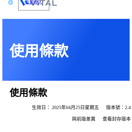
立即登入
文
glish
本語
使用條款
体中文
使用條款
生效日：
2025年
04月
25日
星期五
版本號：2.4
與前版差異
查看封存版本