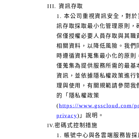
II. 本公司將據此進行後續處理，惟您需同意將稽核報告視
III. 資訊存取
為機密資訊。
1. 本公司重視資訊安全，對於
本公司雲端服務具備日誌紀錄管理功能，日誌紀錄將保留
訊存取採取最小化管理原則，
最長6個月，逾期後將依規定自動刪除，並提供適當的方式
保僅授權必要人員存取與其職
協助客戶保存日誌紀錄，以符合法規與客戶內部管理需
求。系統會記錄帳戶相關變更行為，客戶可透過系統查詢
相關資料，以降低風險。我們
歷史操作以便追蹤與管理。需要注意，不同雲端服務的日
時遵循資料蒐集最小化的原則
誌記錄範圍可能有所不同，包括使用者操作記錄、系統錯
僅蒐集為提供服務所需的最基
誤日誌或安全性事件...等，內容將依據各服務特性而定。
我們建議客戶定期下載並保存日誌紀錄，確保合規性。
資訊，並依據隱私權政策進行
理與使用，有關規範請參閱我
的「隱私權政策
七. 本公司雲端服務預設的資料備份與日誌留存期限已於前
(
https://www.gsscloud.com/po
開「資訊安全管控」述明。如您有延長留存期限的需求，
可能需額外支付儲存及管理費用，建議您根據業務需求進
privacy
)
」說明。
行評估，並與我們聯繫以取得客製化的解決方案，相關細
密碼式控制措施
IV.
節則依需求進行說明與確認。
1. 帳號中心與各雲端服務皆採