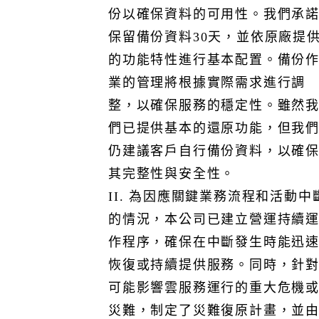
除上述條款外，本公司如需終止您的服務，會於30天前提
份以確保資料的可用性。我們承
前通知您，並提供適當的方式，讓您得以自行下載或匯出
保留備份資料30天，並依原廠提
您的檔案，並就您已預先付費之款項，自終止服務日起依
的功能特性進行基本配置。備份
比例退還。如需本公司額外協助，本公司得以斟收相關費
用。
業的管理將根據實際需求進行調
當您採購之服務使用期限屆滿前，本公司會以適當方式通
整，以確保服務的穩定性。雖然
知當您。若您取消採購之服務或採購之服務使用期限屆滿
們已提供基本的還原功能，但我
後，本公司已無義務維護您的資料，惟為確保您的權益，
相關資料最長保留6個月，超過期限者將定期刪除。服務配
仍建議客戶自行備份資料，以確
合之簡訊服務商「詮力科技」，針對簡訊發送記錄，最長
其完整性與安全性。
保留12個月。
II. 為因應關鍵業務流程和活動中
的情況，本公司已建立營運持續
作程序，確保在中斷發生時能迅
恢復或持續提供服務。同時，針
可能影響雲服務運行的重大危機
本公司在委託第三方承包商前，均針對其隱私、安全及保
災難，制定了災難復原計畫，並
密措施進行盡職調查，並簽訂涵蓋相關義務的合約。如有