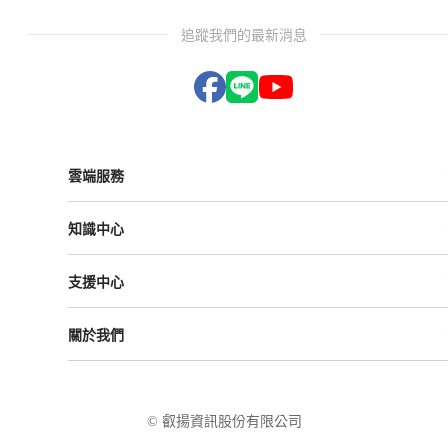
追蹤我們的最新消息
雲端服務
Vital ESG
知識中心
Vital NetZero
Vital CRM
課程與活動
Vital BizForm
支援中心
成功案例
Vital Finance
雲影音
Vital VDU
支援中心
Vital Knowledge
關於我們
解決方案
Vital OD
Vital HCM
Vital大事記
Vital CMP
叡揚資訊
Vital BOLE
隱私權政策
© 叡揚資訊股份有限公司
使用條款