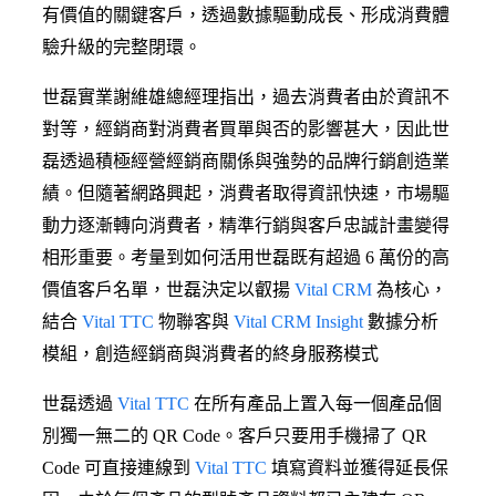
有價值的關鍵客戶，透過數據驅動成長、形成消費體
驗升級的完整閉環。
世磊實業謝維雄總經理指出，過去消費者由於資訊不
對等，經銷商對消費者買單與否的影響甚大，因此世
磊透過積極經營經銷商關係與強勢的品牌行銷創造業
績。但隨著網路興起，消費者取得資訊快速，市場驅
動力逐漸轉向消費者，精準行銷與客戶忠誠計畫變得
相形重要。考量到如何活用世磊既有超過 6 萬份的高
價值客戶名單，世磊決定以叡揚
Vital CRM
為核心，
結合
Vital TTC
物聯客與
Vital CRM Insight
數據分析
模組，創造經銷商與消費者的終身服務模式
世磊透過
Vital TTC
在所有產品上置入每一個產品個
別獨一無二的 QR Code。客戶只要用手機掃了 QR
Code 可直接連線到
Vital TTC
填寫資料並獲得延長保