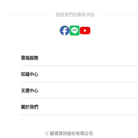
追蹤我們的最新消息
雲端服務
Vital ESG
知識中心
Vital NetZero
Vital CRM
課程與活動
Vital BizForm
支援中心
成功案例
Vital Finance
雲影音
Vital VDU
支援中心
Vital Knowledge
關於我們
解決方案
Vital OD
Vital HCM
Vital大事記
Vital CMP
叡揚資訊
Vital BOLE
隱私權政策
© 叡揚資訊股份有限公司
使用條款