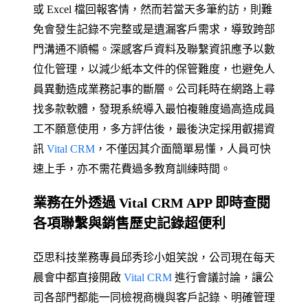
或 Excel 檔回報客情，然而若當天多筆約訪，則難
免會發生記錄不完整或是遺漏客戶需求，導致跨部
門溝通不順暢。深感客戶資料及聯繫資訊應予以數
位化管理，以減少紙本文件的保管難度，也避免人
員異動造成業務記事的斷層。公司耗時在網路上尋
找多款軟體，發現系統導入最怕複雜度過高造成員
工不願意使用，多方評估後，最後決定採用叡揚資
訊
Vital CRM
，不僅因其介面簡單易懂，人員可快
速上手，亦不需花費過多教育訓練時間。
業務在外透過 Vital CRM APP 即時查閱
各項聯繫與銷售歷史記錄超便利
亞思科技業務專員邱秀珍小姐笑說，公司現在每天
晨會中都直接開啟
Vital CRM
進行會議討論，讓公
司各部門都能一同檢視商機與客戶記錄、明確管理