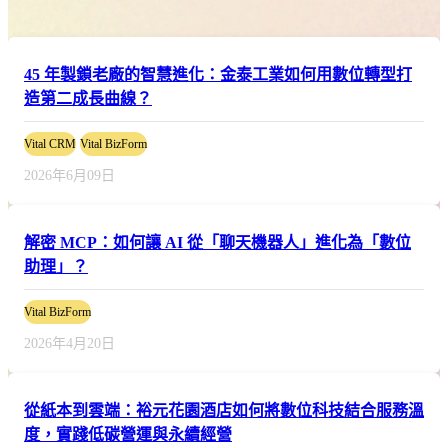
45 年製鎖老廠的智慧進化：金泰工業如何用數位轉型打
造第二成長曲線？
Vital CRM
Vital BizForm
2026年6月09日
解密 MCP：如何讓 AI 從「聊天機器人」進化為「數位
助理」？
Vital BizForm
2026年4月20日
從紙本到雲端：裕元花園酒店如何將數位科技結合服務溫
度，實踐低碳營運與永續經營