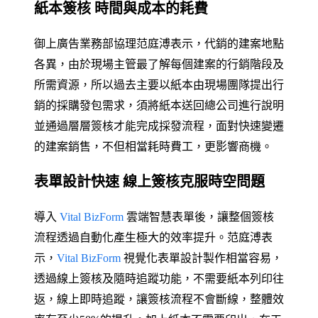
紙本簽核 時間與成本的耗費
御上廣告業務部協理范庭溥表示，代銷的建案地點
各異，由於現場主管最了解每個建案的行銷階段及
所需資源，所以過去主要以紙本由現場團隊提出行
銷的採購發包需求，須將紙本送回總公司進行說明
並通過層層簽核才能完成採發流程，面對快速變遷
的建案銷售，不但相當耗時費工，更影響商機。
表單設計快速 線上簽核克服時空問題
導入
Vital BizForm
雲端智慧表單後，讓整個簽核
流程透過自動化產生極大的效率提升。范庭溥表
示，
Vital BizForm
視覺化表單設計製作相當容易，
透過線上簽核及隨時追蹤功能，不需要紙本列印往
返，線上即時追蹤，讓簽核流程不會斷線，整體效