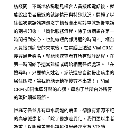
訪談間，不斷地依稀聽見櫃台人員接起電話後，就
能說出患者最近的就診情形與特殊狀況，翻轉了以
往每次電話諮詢還沒等櫃台翻出就診單就想掛電話
的刻板印象，「簡化服務流程，除了讓病患在第一
時間得到安心，也能縮短內部溝通的時間。」櫃台
人員接到病患的來電後，在電腦上透過 Vital CRM
搜尋患者姓名，就能快速查看其所有就診歷程，在
第一時間給予適當建議或轉給相關醫師處理。「在
搜尋時，只要輸入姓名，系統還會自動帶出病患的
居住區域，讓我們能更精準搜尋不出錯！」Vital
CRM 如同悅庭牙醫的心臟，串聯了診所內外所有
的瑣碎細微環節。
悅庭牙醫並非有車水馬龍的病患，卻擁有源源不絕
的高忠誠患者。「除了醫療差異化，我們更以患者
為重！以服務差異化讓每位患者都享有 VIP 待