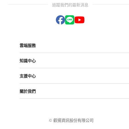
追蹤我們的最新消息
雲端服務
Vital ESG
知識中心
Vital NetZero
Vital CRM
課程與活動
Vital BizForm
支援中心
成功案例
Vital Finance
雲影音
Vital VDU
支援中心
Vital Knowledge
關於我們
解決方案
Vital OD
Vital HCM
Vital大事記
Vital CMP
叡揚資訊
Vital BOLE
隱私權政策
使用條款
© 叡揚資訊股份有限公司