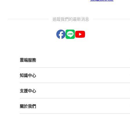
追蹤我們的最新消息
雲端服務
Vital ESG
知識中心
Vital NetZero
Vital CRM
課程與活動
Vital BizForm
支援中心
成功案例
Vital Finance
雲影音
Vital VDU
支援中心
Vital Knowledge
關於我們
解決方案
Vital OD
Vital HCM
Vital大事記
Vital CMP
叡揚資訊
Vital BOLE
隱私權政策