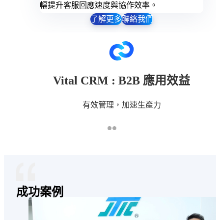
幅提升客服回應速度與協作效率。
了解更多
聯絡我們
Vital CRM : B2B 應用效益
有效管理，加速生產力
打造高效率、高滿意度的客服團隊
資料查詢也能多方運用
有效管理客戶，獲得更多潛在機會
在客戶服務方面，透過自然對話的方式，系統將自動生成
快速生成特定客戶的往來歷程摘要
輕鬆建立客情資料，鞏固客戶關係
致且專業的回覆，降低錯誤率、縮短處理時間，讓服務更
"
從不同客戶端的客情中彙整競爭對手資訊
完整掌握客戶需求，提供更貼切的服務，其滿意度上升
效、更貼心。
30%，大幅提升成交率
從客戶需求與購買產品了解目標客群與進階需求
成功案例
杜絕人員異動時的服務斷層
AI 彙整過去客戶的需求提供產品建議