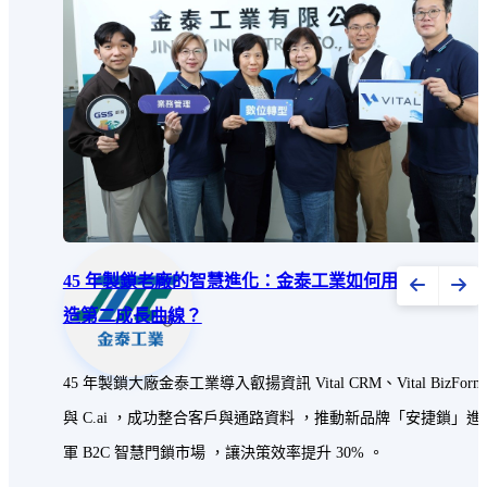
45 年製鎖老廠的智慧進化：金泰工業如何用數位轉型打
造第二成長曲線？
45 年製鎖大廠金泰工業導入叡揚資訊 Vital CRM、Vital BizForm
與 C.ai ，成功整合客戶與通路資料 ，推動新品牌「安捷鎖」進
軍 B2C 智慧門鎖市場 ，讓決策效率提升 30% 。