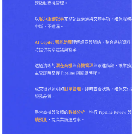
速啟動商機管理。
以
客戶服務記事
完整記錄溝通與交辦事項，確保服務
中斷、不遺漏。
AI Copilot 智能助理
理解語意與脈絡，整合系統資料
時提供精準建議與答案。
透過清晰的
潛在商機
與
商機管理
與跟進階段，讓業務
主管即時掌握 Pipeline 與關鍵時程。
成交後以透明的
訂單管理
，即時查看狀態，確保交付
服務品質。
整合商機與業績的
數據分析
，進行 Pipeline Review 與
績預測
，提高業績達成率。