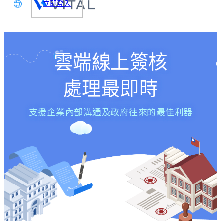
立即登入
文
glish
雲端線上簽核
本語
處理最即時
体中文
支援企業內部溝通及政府往來的最佳利器